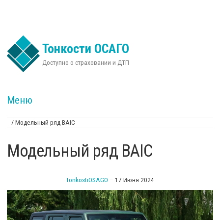
Перейти к основному содержанию
Тонкости ОСАГО
Доступно о страховании и ДТП
Меню
/
Модельный ряд BAIC
Вы здесь
Модельный ряд BAIC
TonkostiOSAGO
–
17 Июня 2024