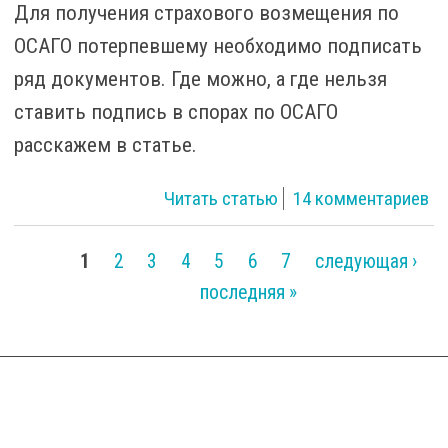
Для получения страхового возмещения по
ОСАГО потерпевшему необходимо подписать
ряд документов. Где можно, а где нельзя
ставить подпись в спорах по ОСАГО
расскажем в статье.
о Страховое
Читать статью
14 комментариев
возмещение по
ОСАГО: что можно,
1
2
3
4
5
6
7
следующая ›
а что нельзя
последняя »
Страницы
подписывать?
Последствия и
судебная практика