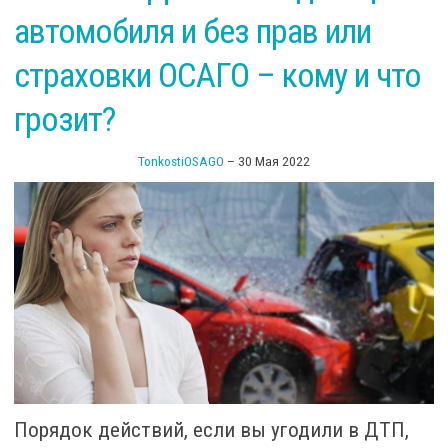
на
автомобиля и без прав или
–
л
страховки ОСАГО – кому и что
чт
грозит?
TonkostiOSAGO
–
30 Мая 2022
Порядок действий, если вы угодили в ДТП,