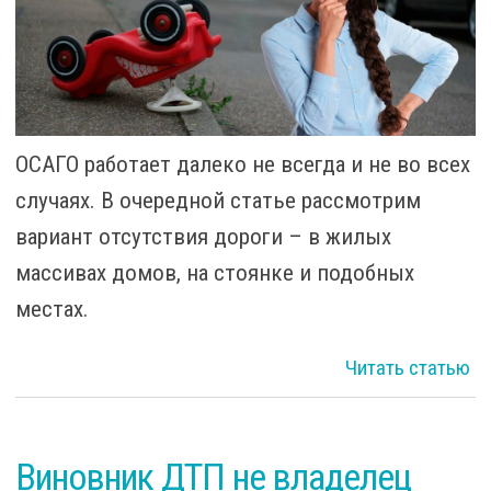
ОСАГО работает далеко не всегда и не во всех
случаях. В очередной статье рассмотрим
вариант отсутствия дороги – в жилых
массивах домов, на стоянке и подобных
местах.
Читать статью
По
Виновник ДТП не владелец