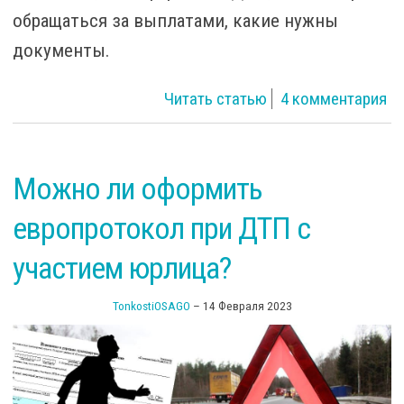
обращаться за выплатами, какие нужны
документы.
о Произошло
Читать статью
4 комментария
ДТП не по своей
вине – что
делать и как
Можно ли оформить
получить
европротокол при ДТП с
выплату ОСАГО?
участием юрлица?
TonkostiOSAGO
–
14 Февраля 2023