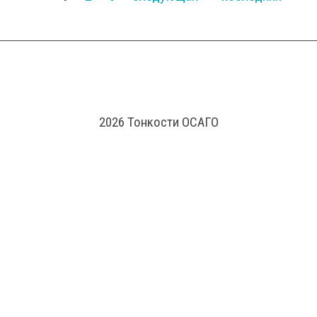
года? Базовые
Страницы
ставки, стоимость
полиса и новые
правила
2026 Тонкости ОСАГО