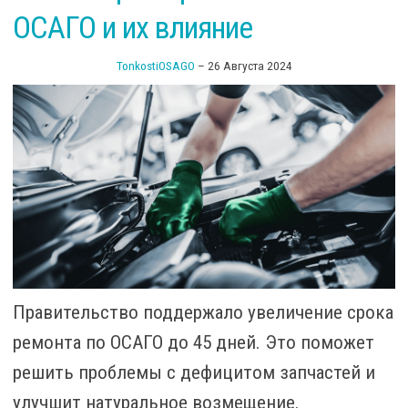
эт
ОСАГО и их влияние
ав
TonkostiOSAGO
–
26 Августа 2024
Правительство поддержало увеличение срока
ремонта по ОСАГО до 45 дней. Это поможет
решить проблемы с дефицитом запчастей и
улучшит натуральное возмещение.