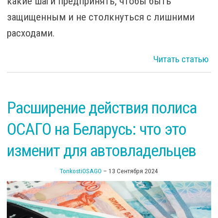
какие шаги предпринять, чтобы быть
защищенным и не столкнуться с лишними
расходами.
о
Читать статью
о
Расширение действия полиса
ав
ОСАГО на Беларусь: что это
в
изменит для автовладельцев
TonkostiOSAGO
–
13 Сентября 2024