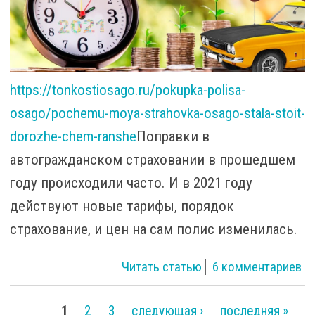
https://tonkostiosago.ru/pokupka-polisa-
osago/pochemu-moya-strahovka-osago-stala-stoit-
dorozhe-chem-ranshe
Поправки в
автогражданском страховании в прошедшем
году происходили часто. И в 2021 году
действуют новые тарифы, порядок
страхование, и цен на сам полис изменилась.
о Какие
Читать статью
6 комментариев
изменения ОСАГО
с января 2021
1
2
3
следующая ›
последняя »