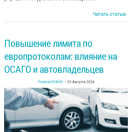
о 
Читать статью
ре
Повышение лимита по
ОС
европротоколам: влияние на
в
ОСАГО и автовладельцев
TonkostiOSAGO
–
23 Августа 2024