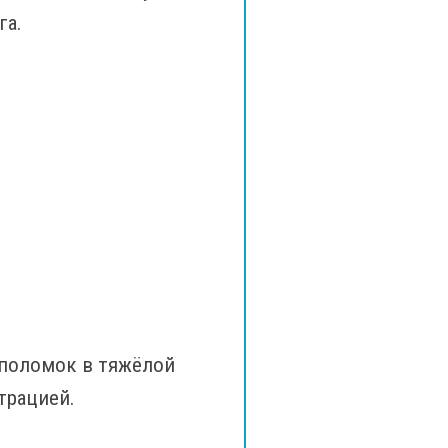
га.
 поломок в тяжёлой
трацией.