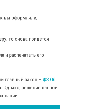
ак вы оформляли,
ру, то снова придётся
а и распечатать его
мый главный закон –
ФЗ Об
а. Однако, решение данной
ховании.