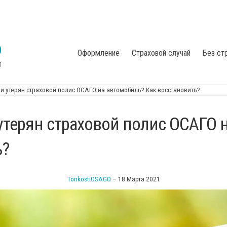
О
Оформление
Страховой случай
Без ст
П
ли утерян страховой полис ОСАГО на автомобиль? Как восстановить?
 утерян страховой полис ОСАГО 
ь?
TonkostiOSAGO
–
18 Марта 2021