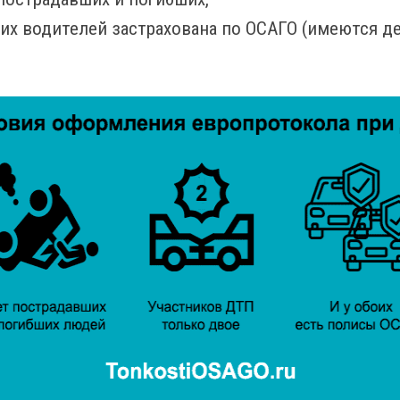
их водителей застрахована по ОСАГО (имеются 