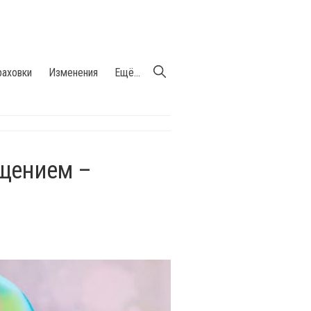
раховки
Изменения
Ещё...
ещением –