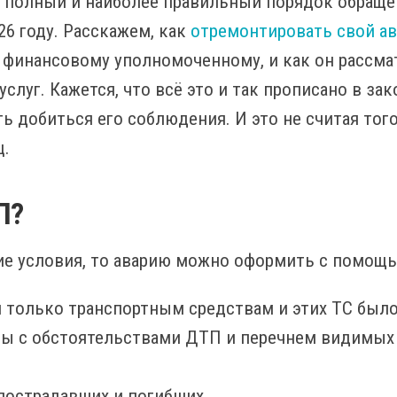
ан полный и наиболее правильный порядок обращ
26 году. Расскажем, как
отремонтировать свой а
к финансовому уполномоченному, и как он рассма
луг. Кажется, что всё это и так прописано в зак
ть добиться его соблюдения. И это не считая того
ц.
П?
е условия, то аварию можно оформить с помощь
 только транспортным средствам и этих ТС было
ны с обстоятельствами ДТП и перечнем видимых
пострадавших и погибших,