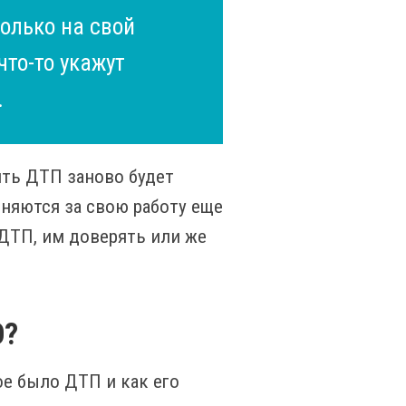
олько на свой
что-то укажут
.
ить ДТП заново будет
няются за свою работу еще
е ДТП, им доверять или же
О?
ое было ДТП и как его