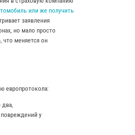
ения в страховую компанию
втомобиль или же получить
тривает заявления
онах, но мало просто
, что меняется он
ю европротокола:
 два,
 повреждений у